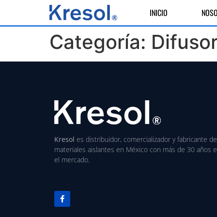
INICIO
NOS
Categoría:
Difuso
Kresol
es distribuidor, comercializador y fabricante de
materiales aislantes en México con más de 30 años 
el mercado.