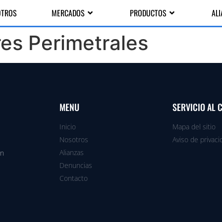
OTROS
MERCADOS
PRODUCTOS
AL
res Perimetrales
MENU
SERVICIO AL 
Inicio
Mapa del sitio
Nosotros
Aviso de privaci
Alianzas
en
Denuncias
Contacto