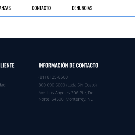
IANZAS
CONTACTO
DENUNCIAS
CLIENTE
INFORMACIÓN DE CONTACTO
(81) 8125-8500
dad
800 090 6000 (Lada Sin Costo)
Ave. Los Angeles 306 Pte, Del
Norte, 64500, Monterrey, NL