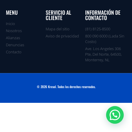
MENU
SERVICIO AL
INFORMACIÓN DE
CLIENTE
CONTACTO
Inicio
Mapa del sitio
(81) 8125-8500
Nosotros
Aviso de privacidad
800 090 6000 (Lada Sin
Alianzas
Costo)
Denuncias
Ave. Los Angeles 306
Contacto
Pte, Del Norte, 64500,
Monterrey, NL
© 2026 Kresol. Todos los derechos reservados.