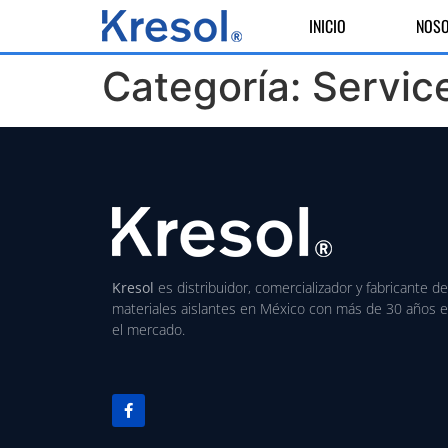
INICIO
NOS
Categoría:
Servic
Kresol
es distribuidor, comercializador y fabricante de
materiales aislantes en México con más de 30 años 
el mercado.