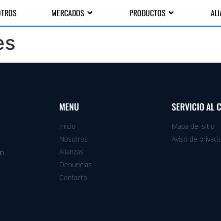
OTROS
MERCADOS
PRODUCTOS
AL
es
MENU
SERVICIO AL 
Inicio
Mapa del sitio
Nosotros
Aviso de privaci
Alianzas
en
Denuncias
Contacto