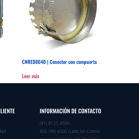
CNRED8040 | Conector con compuerta
Leer más
CLIENTE
INFORMACIÓN DE CONTACTO
(81) 8125-8500
dad
800 090 6000 (Lada Sin Costo)