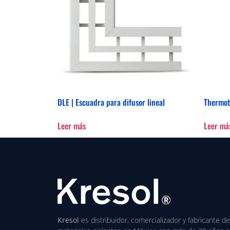
DLE | Escuadra para difusor lineal
Thermot
Leer más
Leer má
Kresol
es distribuidor, comercializador y fabricante de