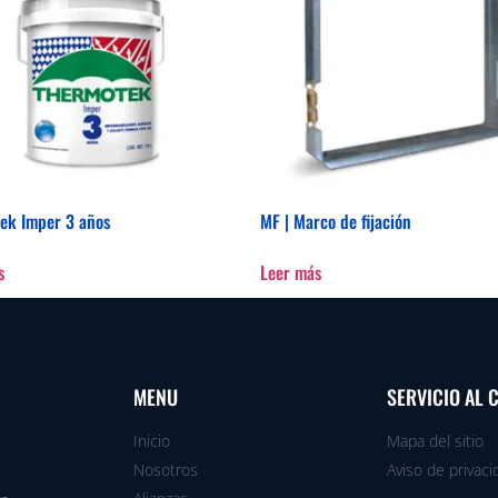
ek Imper 3 años
MF | Marco de fijación
s
Leer más
MENU
SERVICIO AL 
Inicio
Mapa del sitio
Nosotros
Aviso de privaci