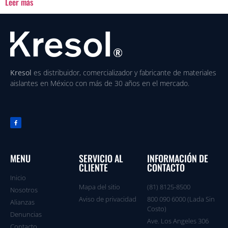
Leer más
Kresol
es distribuidor, comercializador y fabricante de materiales
aislantes en México con más de 30 años en el mercado.
MENU
SERVICIO AL
INFORMACIÓN DE
CLIENTE
CONTACTO
Inicio
Mapa del sitio
(81) 8125-8500
Nosotros
Aviso de privacidad
800 090 6000 (Lada Sin
Alianzas
Costo)
Denuncias
Ave. Los Angeles 306
Contacto