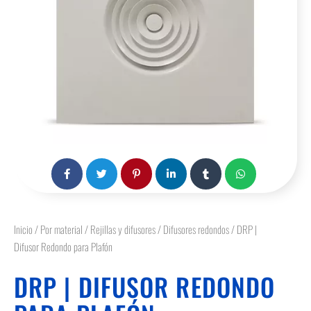
Inicio
/
Por material
/
Rejillas y difusores
/
Difusores redondos
/ DRP |
Difusor Redondo para Plafón
DRP | DIFUSOR REDONDO