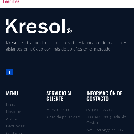
Leer más
Kresol
es distribuidor, comercializador y fabricante de materiales
aislantes en México con más de 30 años en el mercado.
MENU
SERVICIO AL
INFORMACIÓN DE
CLIENTE
CONTACTO
Inicio
Mapa del sitio
(81) 8125-8500
Nosotros
Aviso de privacidad
800 090 6000 (Lada Sin
Alianzas
Costo)
Denuncias
Ave. Los Angeles 306
Contacto