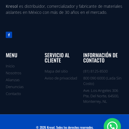
Kresol
es distribuidor, comercializador y fabricante de materiales
aislantes en México con más de 30 años en el mercado.
MENU
SERVICIO AL
INFORMACIÓN DE
CLIENTE
CONTACTO
Inicio
Mapa del sitio
(81) 8125-8500
Nosotros
Aviso de privacidad
800 090 6000 (Lada Sin
Alianzas
Costo)
Denuncias
Ave. Los Angeles 306
Contacto
Pte, Del Norte, 64500,
Monterrey, NL
© 2026 Kresol. Todos los derechos reservados.