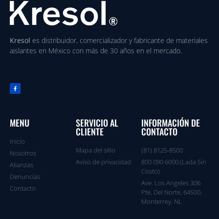
Kresol
es distribuidor, comercializador y fabricante de materiales
aislantes en México con más de 30 años en el mercado.
MENU
SERVICIO AL
INFORMACIÓN DE
CLIENTE
CONTACTO
Inicio
Mapa del sitio
(81) 8125-8500
Nosotros
Aviso de privacidad
800 090 6000 (Lada Sin
Alianzas
Costo)
Denuncias
Ave. Los Angeles 306
Contacto
Pte, Del Norte, 64500,
Monterrey, NL