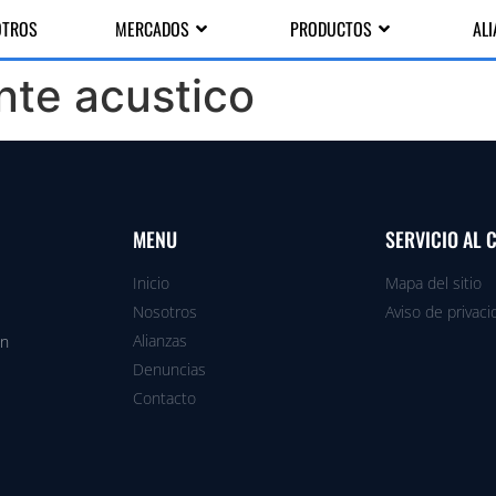
OTROS
MERCADOS
PRODUCTOS
AL
nte acustico
MENU
SERVICIO AL 
Inicio
Mapa del sitio
Nosotros
Aviso de privaci
Alianzas
en
Denuncias
Contacto