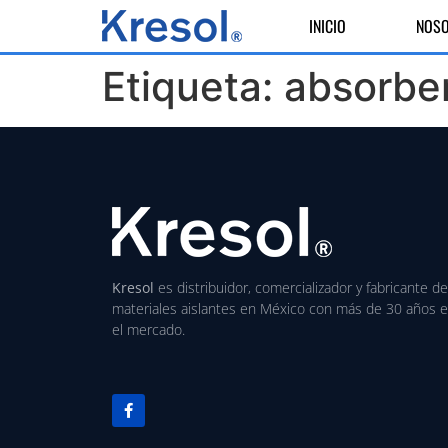
INICIO
NOS
Etiqueta:
absorbe
Kresol
es distribuidor, comercializador y fabricante de
materiales aislantes en México con más de 30 años 
el mercado.