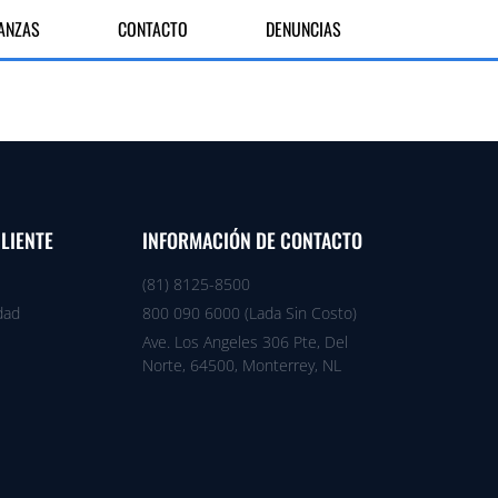
IANZAS
CONTACTO
DENUNCIAS
CLIENTE
INFORMACIÓN DE CONTACTO
(81) 8125-8500
dad
800 090 6000 (Lada Sin Costo)
Ave. Los Angeles 306 Pte, Del
Norte, 64500, Monterrey, NL