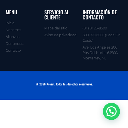
MENU
SERVICIO AL
INFORMACIÓN DE
CLIENTE
CONTACTO
Inicio
Mapa del sitio
(81) 8125-8500
Nosotros
Aviso de privacidad
800 090 6000 (Lada Sin
Alianzas
Costo)
Denuncias
Ave. Los Angeles 306
Contacto
Pte, Del Norte, 64500,
Monterrey, NL
© 2026 Kresol. Todos los derechos reservados.