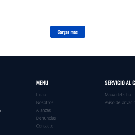
Cargar más
MENU
SERVICIO AL 
Inicio
Mapa del sitio
Nosotros
Aviso de privaci
Alianzas
en
Denuncias
Contacto