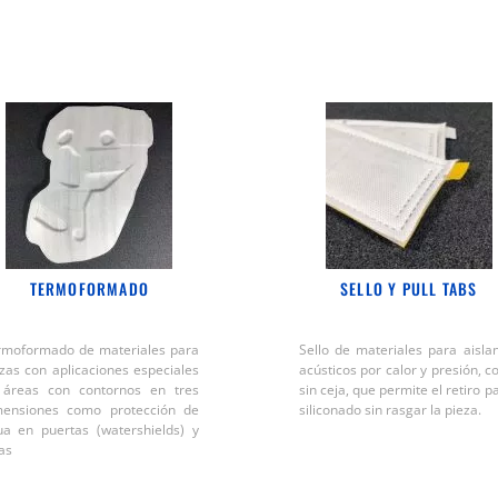
TERMOFORMADO
SELLO Y PULL TABS
rmoformado de materiales para
Sello de materiales para aisla
zas con aplicaciones especiales
acústicos por calor y presión, c
 áreas con contornos en tres
sin ceja, que permite el retiro p
mensiones como protección de
siliconado sin rasgar la pieza.
ua en puertas (watershields) y
as