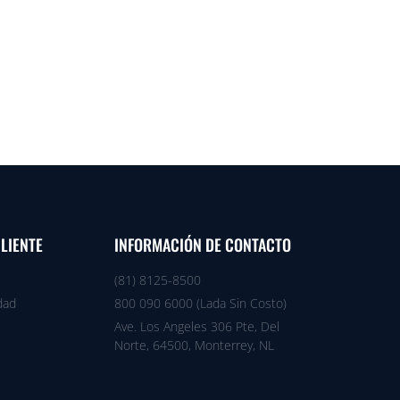
CLIENTE
INFORMACIÓN DE CONTACTO
(81) 8125-8500
dad
800 090 6000 (Lada Sin Costo)
Ave. Los Angeles 306 Pte, Del
Norte, 64500, Monterrey, NL