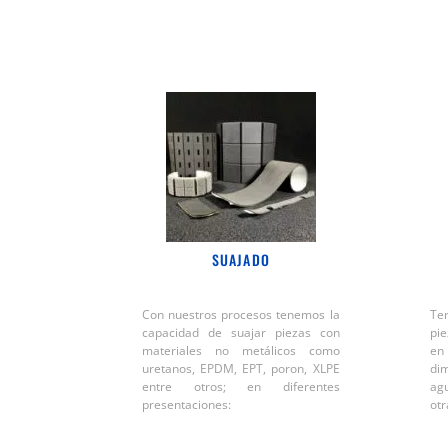
SUAJADO
Con nuestros procesos tenemos la
Te
capacidad de suajar piezas con
pie
materiales no metálicos como
en
uretanos, EPDM, EPT, poron, XLPE
di
entre otros; en diferentes
ag
presentaciones:
otr