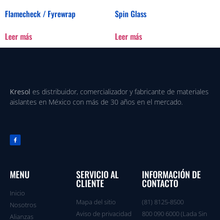
Flamecheck / Fyrewrap
Spin Glass
Leer más
Leer más
Kresol
es distribuidor, comercializador y fabricante de materiales
aislantes en México con más de 30 años en el mercado.
MENU
SERVICIO AL
INFORMACIÓN DE
CLIENTE
CONTACTO
Inicio
Mapa del sitio
(81) 8125-8500
Nosotros
Aviso de privacidad
800 090 6000 (Lada Sin
Alianzas